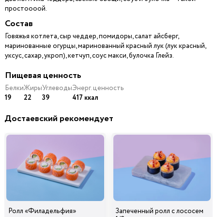
простоооой.
Состав
Говяжья котлета, сыр чеддер, помидоры, салат айсберг,
маринованные огурцы, маринованный красный лук (лук красный,
уксус, сахар, укроп), кетчуп, соус макси, булочка Глейз.
Пищевая ценность
Белки
Жиры
Углеводы
Энерг. ценность
19
22
39
417 ккал
Достаевский рекомендует
Ролл «Филадельфия»
Запеченный ролл с лососем