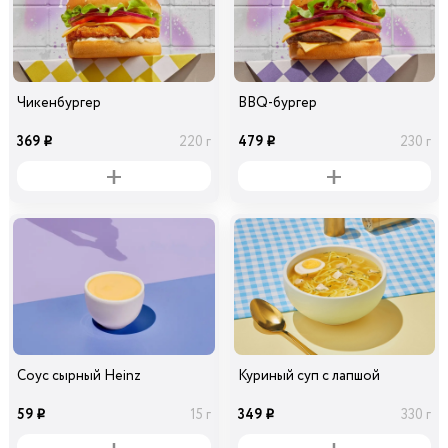
Чикенбургер
BBQ-бургер
369
479
220 г
230 г
i
i
Соус сырный Heinz
Куриный суп с лапшой
59
349
15 г
330 г
i
i