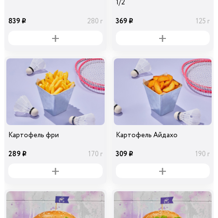
1/2
839
369
280 г
125 г
i
i
Картофель фри
Картофель Айдахо
289
309
170 г
190 г
i
i