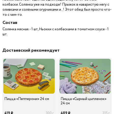
колбаски. Солянка уже на подходе! Прыжок в наваристую негу с
оливками и солёными огурчиками и..! Этот обед был просто что-
то с чем-то.
Состав
Солянка мясная. - 1 шт, Ньокки с колбасками в томатном соусе - 1
шт.
Достаевский рекомендует
Пицца «Пепперони» 24 см
Пицца «Сырный цыпленок»
24 см
419
489
300 г
315 г
i
i