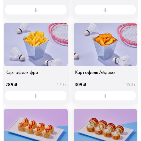
Картофель фри
Картофель Айдахо
289
309
170 г
190 г
i
i