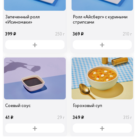
Запеченный ролл
Ролл «Айсберг» с куриными
«Исиномаки»
стрипсами
399
369
250 г
210 г
i
i
Соевый соус
Гороховый суп
41
349
29 г
315 г
i
i