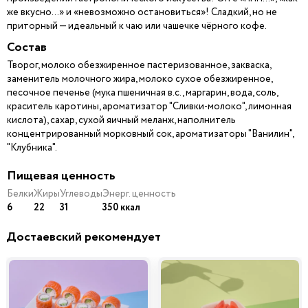
же вкусно…» и «невозможно остановиться»! Сладкий, но не
приторный — идеальный к чаю или чашечке чёрного кофе.
Состав
Творог, молоко обезжиренное пастеризованное, закваска,
заменитель молочного жира, молоко сухое обезжиренное,
песочное печенье (мука пшеничная в.с., маргарин, вода, соль,
краситель каротины, ароматизатор "Сливки-молоко", лимонная
кислота), сахар, сухой яичный меланж, наполнитель
концентрированный морковный сок, ароматизаторы "Ванилин",
"Клубника".
Пищевая ценность
Белки
Жиры
Углеводы
Энерг. ценность
6
22
31
350 ккал
Достаевский рекомендует