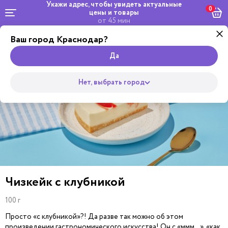
Укажи адрес, чтобы увидеть
актуальные
0
цены и товары
от 45 мин
Ваш город Краснодар?
Комбо и
Салаты и
Роллы
сеты
Wok
Пицца
Супы
Закуски
Боулы
Горяч
Да
Нет, выбрать город
Чизкейк с клубникой
100 г
Просто «с клубникой»?! Да разве так можно об этом
произведении гастрономического искусства! Он с «ммм…», «как