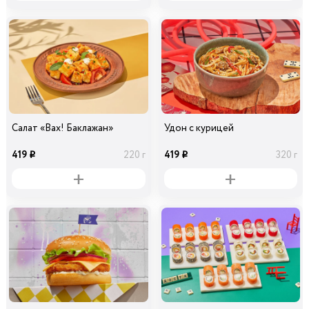
Салат «Вах! Баклажан»
Удон с курицей
419
419
220 г
320 г
i
i