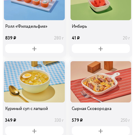
Ролл «Филадельфия»
Имбирь
839
41
280 г
20 г
i
i
Куриный суп с лапшой
Сырная Сковородка
349
579
330 г
250 г
i
i