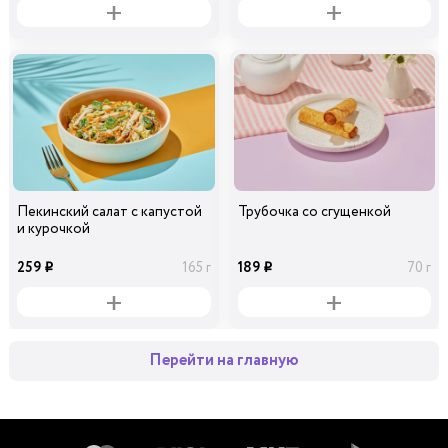
Пекинский салат с капустой
Трубочка со сгущенкой
и курочкой
259
189
165 г
70 г
i
i
Перейти на главную