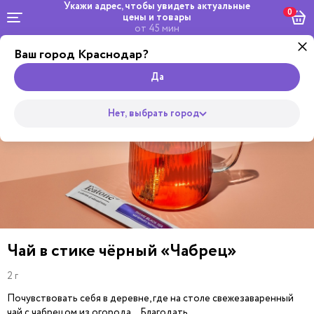
Укажи адрес, чтобы увидеть
актуальные
0
цены и товары
от 45 мин
Ваш город Краснодар?
Комбо и
Салаты и
Роллы
сеты
Wok
Пицца
Супы
Закуски
Боулы
Горяч
Да
Нет, выбрать город
Чай в стике чёрный «Чабрец»
2 г
Почувствовать себя в деревне, где на столе свежезаваренный
чай с чабрецом из огорода… Благодать…