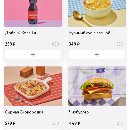
Добрый Кола 1 л
Куриный суп с лапшой
259
349
1000 г
330 г
i
i
Сырная Сковородка
Чизбургер
579
449
250 г
215 г
i
i