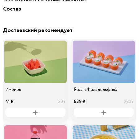
Состав
Достаевский рекомендует
Имбирь
Ролл «Филадельфия»
41
839
20 г
280 г
i
i