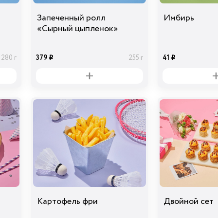
Запеченный ролл
Имбирь
«Сырный цыпленок»
379
41
280 г
255 г
i
i
Картофель фри
Двойной сет