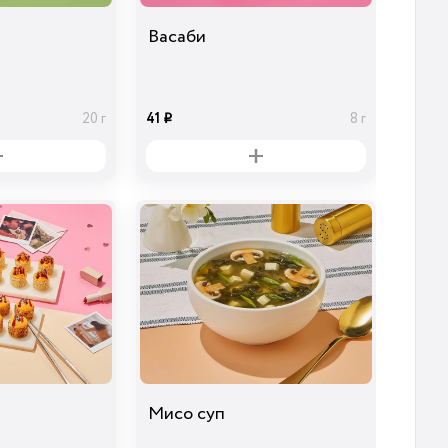
Васаби
41
20 г
8 г
i
Мисо суп