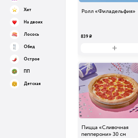
Хит
Ролл «Филадельфия»
На двоих
Лосось
839
i
Обед
Острое
ПП
Детская
Пицца «Сливочная
пепперони» 30 см