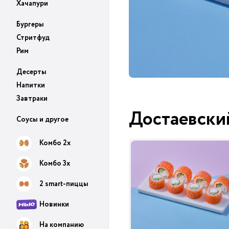
Хачапури
Бургеры
Стритфуд
Рим
Десерты
Напитки
Завтраки
Достаевски
Соусы и другое
Комбо 2х
Комбо 3х
2 smart-пиццы
Новинки
На компанию