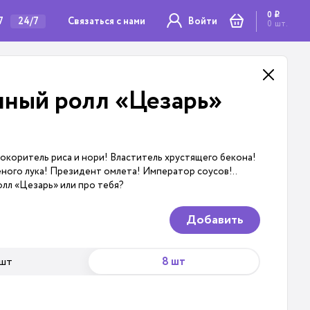
0
i
7
Связаться с нами
24/7
Войти
0
шт.
нный ролл «Цезарь»
окоритель риса и нори! Властитель хрустящего бекона!
еного лука! Президент омлета! Император соусов!..
олл «Цезарь» или про тебя?
Добавить
 шт
8 шт