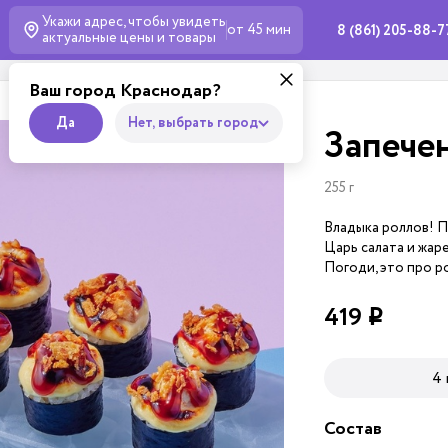
Укажи адрес, чтобы увидеть
от 45 мин
8 (861) 205-88-7
актуальные
цены и товары
Ваш город Краснодар?
Да
Нет, выбрать город
Запече
255 г
Владыка роллов! П
Царь салата и жар
Погоди, это про р
419
i
4
Состав