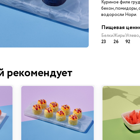
Куриное филе грудк
бекон, помидоры, с
водоросли Нори.
Пищевая ценн
Белки
Жиры
Углево
23
26
92
й рекомендует