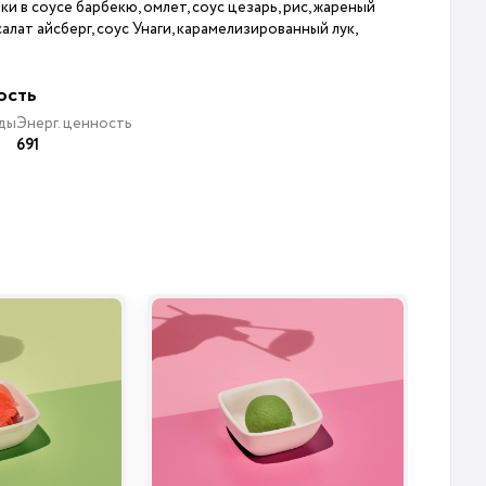
и в соусе барбекю, омлет, соус цезарь, рис, жареный
алат айсберг, соус Унаги, карамелизированный лук,
ость
ды
Энерг. ценность
691