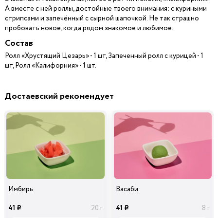
А вместе с ней роллы, достойные твоего внимания: с куриными
стрипсами и запечённый с сырной шапочкой. Не так страшно
пробовать новое, когда рядом знакомое и любимое.
Состав
Ролл «Хрустящий Цезарь» - 1 шт, Запеченный ролл с курицей - 1
шт, Ролл «Калифорния» - 1 шт.
Достаевский рекомендует
Имбирь
Васаби
41
41
20 г
8 г
i
i