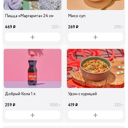
Пицца «Маргарита» 24 см
Мисо суп
469
269
325 г
290 г
i
i
Добрый Кола 1 л
Удон с курицей
259
419
1000 г
320 г
i
i