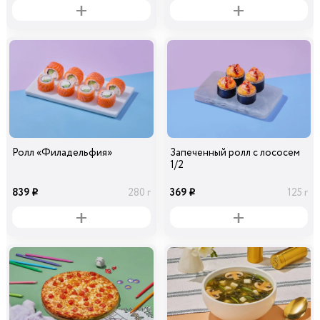
Ролл «Филадельфия»
Запеченный ролл с лососем
1/2
839
369
280 г
125 г
i
i