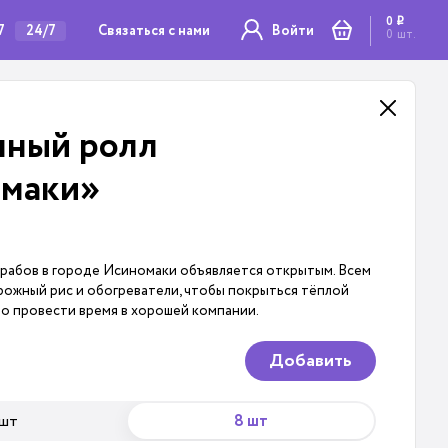
0
i
7
Связаться с нами
24/7
Войти
0
шт.
нный ролл
маки»
рабов в городе Исиномаки объявляется открытым. Всем
ожный рис и обогреватели, чтобы покрыться тёплой
о провести время в хорошей компании.
Добавить
 шт
8 шт