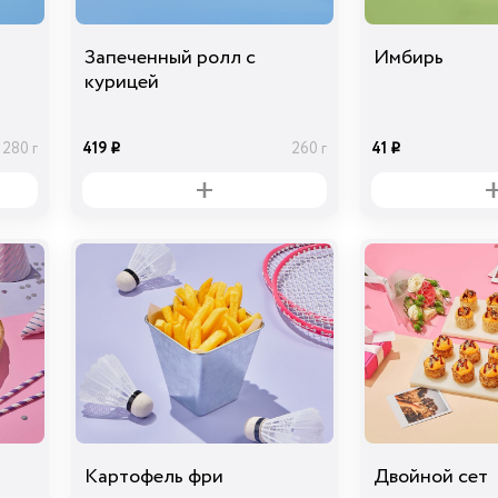
Запеченный ролл с
Имбирь
курицей
419
41
280 г
260 г
i
i
Картофель фри
Двойной сет