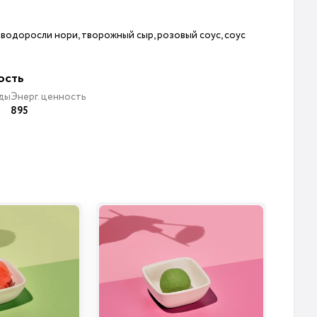
, водоросли нори, творожный сыр, розовый соус, соус
ость
ды
Энерг. ценность
895