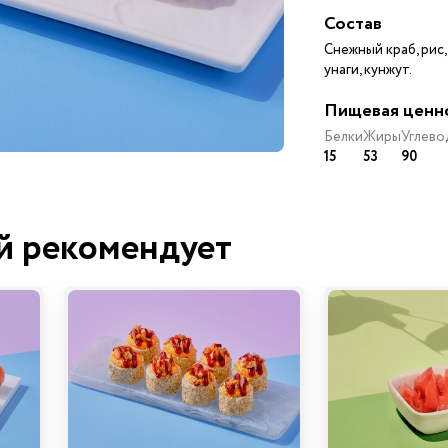
Состав
Снежный краб, рис
унаги, кунжут.
Пищевая ценн
Белки
Жиры
Углево
15
53
90
й рекомендует