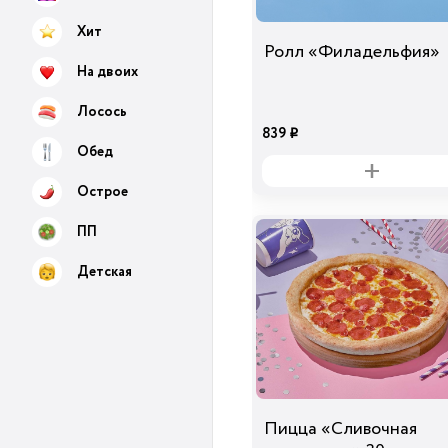
Хит
Ролл «Филадельфия»
На двоих
Лосось
839
i
Обед
Острое
ПП
Детская
Пицца «Сливочная