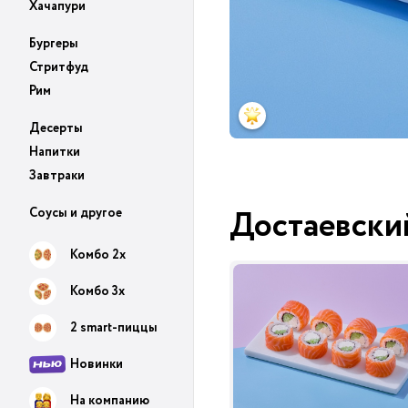
Хачапури
Бургеры
Стритфуд
Рим
Десерты
Напитки
Завтраки
Достаевски
Соусы и другое
Комбо 2х
Комбо 3х
2 smart-пиццы
Новинки
На компанию