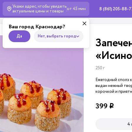
Укажи адрес, чтобы увидеть
от 45 мин
8 (861) 205-88-7
актуальные
цены и товары
Ваш город Краснодар?
Да
Нет, выбрать город
Запече
«Исино
250 г
Ежегодный сполз к
выдан нежный твор
корочкой и приятн
399
i
4