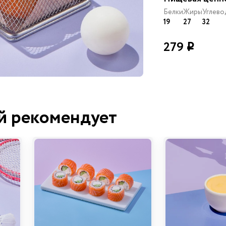
Белки
Жиры
Углево
19
27
32
279
i
й рекомендует