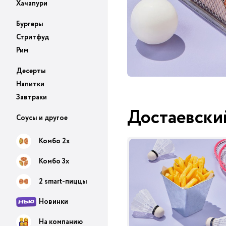
Хачапури
Бургеры
Стритфуд
Рим
Десерты
Напитки
Завтраки
Достаевски
Соусы и другое
Комбо 2х
Комбо 3х
2 smart-пиццы
Новинки
На компанию