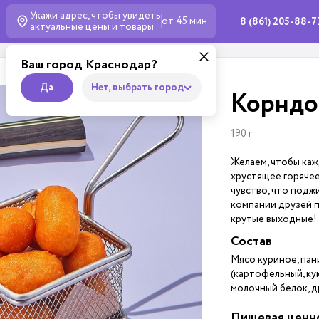
Укажи адрес, чтобы увидеть
от 45 мин
8 (861) 205-88-7
актуальные
цены и товары
Ваш город Краснодар?
Да
Нет, выбрать город
Корндо
190 г
Желаем, чтобы каж
хрустящее горячее
чувство, что подж
компании друзей п
крутые выходные!
Состав
Мясо куриное, пани
(картофельный, ку
молочный белок, д
Пищевая ценн