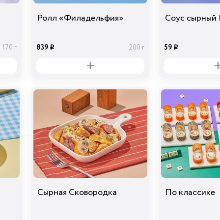
Ролл «Филадельфия»
Соус сырный 
839
59
170 г
280 г
i
i
Сырная Сковородка
По классике