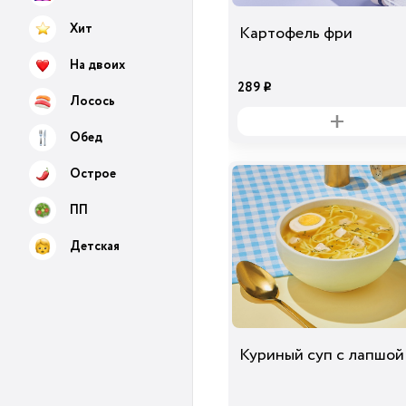
Хит
Картофель фри
На двоих
289
i
Лосось
Обед
Острое
ПП
Детская
Куриный суп с лапшой