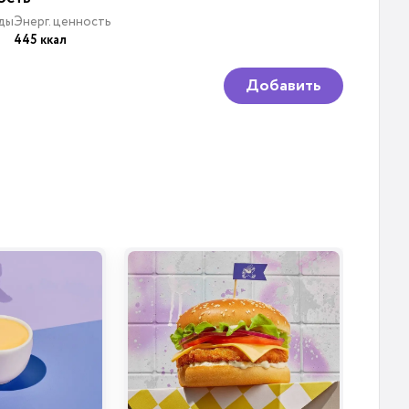
ды
Энерг. ценность
445 ккал
Добавить