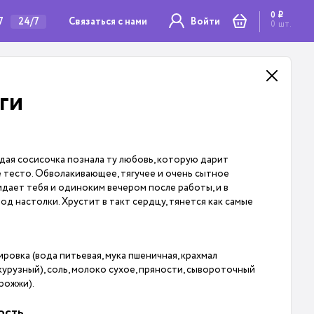
0
i
7
Связаться с нами
24/7
Войти
0
шт.
ги
дая сосисочка познала ту любовь, которую дарит
 тесто. Обволакивающее, тягучее и очень сытное
идает тебя и одиноким вечером после работы, и в
од настолки. Хрустит в такт сердцу, тянется как самые
ровка (вода питьевая, мука пшеничная, крахмал
курузный), соль, молоко сухое, пряности, сывороточный
рожжи).
ость