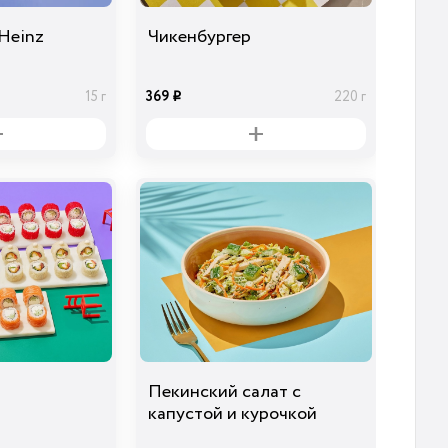
Heinz
Чикенбургер
369
15 г
220 г
i
Пекинский салат с
капустой и курочкой