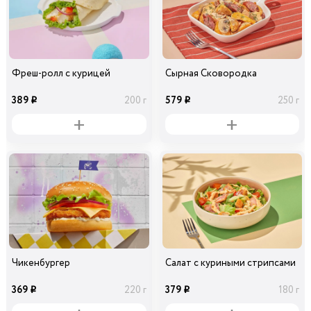
Фреш-ролл с курицей
Сырная Сковородка
389
579
200 г
250 г
i
i
Чикенбургер
Салат с куриными стрипсами
369
379
220 г
180 г
i
i