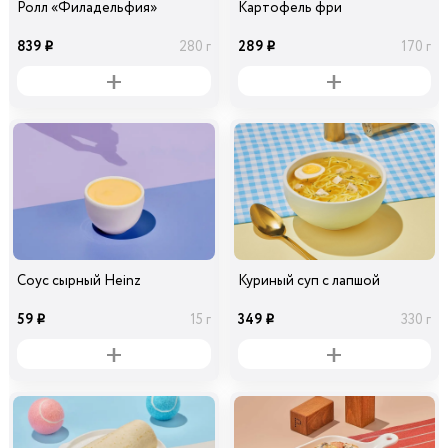
Ролл «Филадельфия»
Картофель фри
839
289
280 г
170 г
i
i
Соус сырный Heinz
Куриный суп с лапшой
59
349
15 г
330 г
i
i