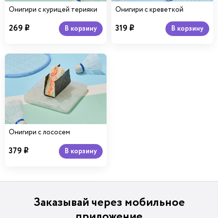
Онигири с курицей терияки
Онигири с креветкой
269
319
В корзину
В корзину
i
i
Онигири с лососем
379
В корзину
i
Заказывай через мобильное
приложение