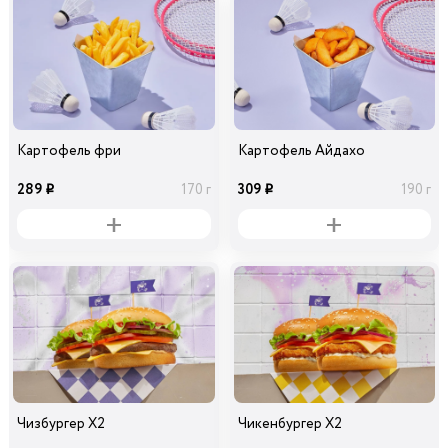
Картофель фри
Картофель Айдахо
289
309
170 г
190 г
i
i
Чизбургер Х2
Чикенбургер Х2