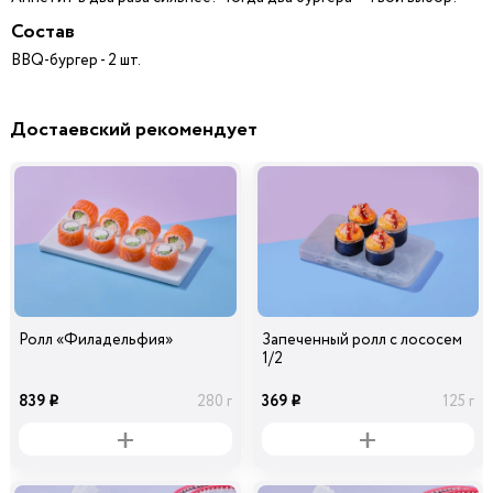
Состав
BBQ-бургер - 2 шт.
Достаевский рекомендует
Ролл «Филадельфия»
Запеченный ролл с лососем
1/2
839
369
280 г
125 г
i
i