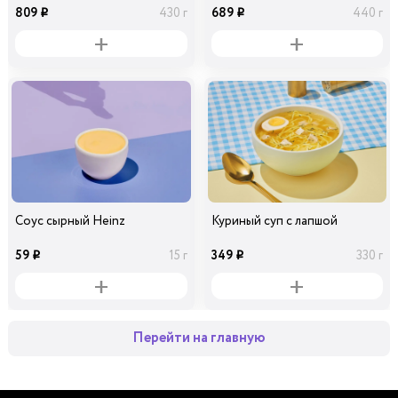
809
689
430 г
440 г
i
i
Соус сырный Heinz
Куриный суп с лапшой
59
349
15 г
330 г
i
i
Перейти на главную