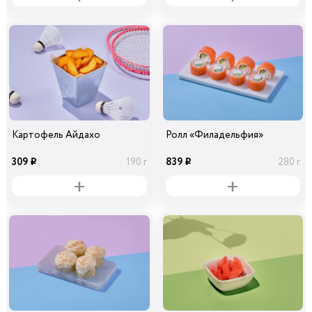
Картофель Айдахо
Ролл «Филадельфия»
309
839
190 г
280 г
i
i