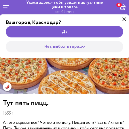
Укажи адрес, чтобы увидеть
актуальные
0
цены и товары
от 45 мин
Ваш город Краснодар?
Салаты и
Комбо и
Роллы
Wok
Пицца
Супы
Закуски
Боулы
Горяч
сеты
Да
Нет, выбрать город
Тут пять пицц.
1655 г
А чего скрываться? Чётко и по делу. Пиццы есть? Есть. Их пять?
Пять. Ты уже закидываешь их в корзину, чтобы сегодня провести