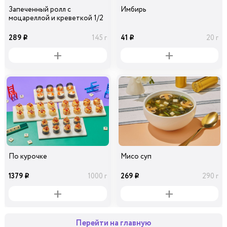
Запеченный ролл с
Имбирь
моцареллой и креветкой 1/2
289
41
145 г
20 г
i
i
По курочке
Мисо суп
1379
269
1000 г
290 г
i
i
Перейти на главную