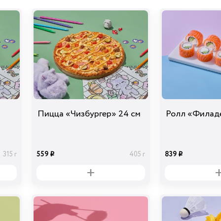
Ананасы
консервированны
е
39
40 гр
i
Перец болгарский
красный
39
30 гр
Пицца «Чизбургер» 24 см
Ролл «Филад
i
559
839
315 г
405 г
i
i