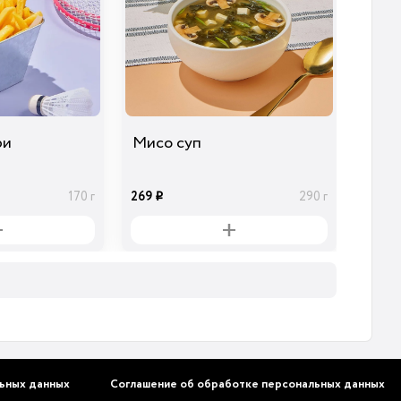
ри
Мисо суп
269
170 г
290 г
i
ьных данных
Соглашение об обработке персональных данных