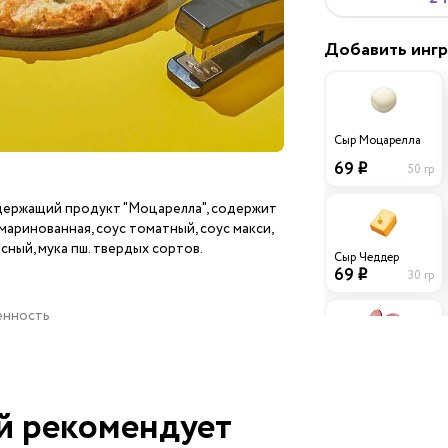
Добавить инг
Сыр Моцарелла
69
50 гр
i
ержащий продукт "Моцарелла", содержит
маринованная, соус томатный, соус макси,
сный, мука пш. твердых сортов.
Сыр Чеддер
69
30 гр
i
ценность
Колбаски
Охотничьи
39
й рекомендует
40 гр
i