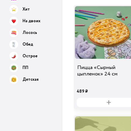
Хит
На двоих
Лосось
Обед
Острое
Пицца «Сырный
ПП
цыпленок» 24 см
Детская
489
i