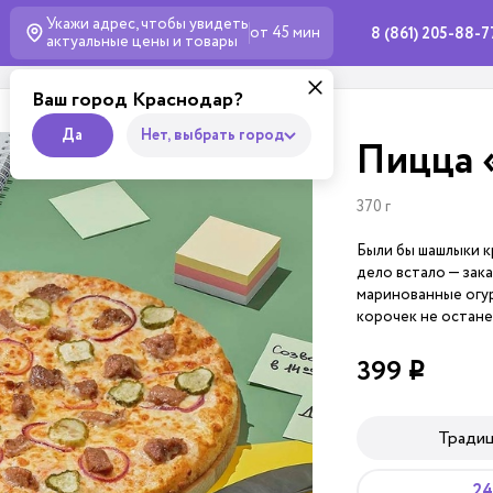
Укажи адрес, чтобы увидеть
от 45 мин
8 (861) 205-88-7
актуальные
цены и товары
Ваш город Краснодар?
Да
Нет, выбрать город
Пицца 
370 г
Были бы шашлыки кр
дело встало — зак
маринованные огур
корочек не остане
399
i
Тради
24