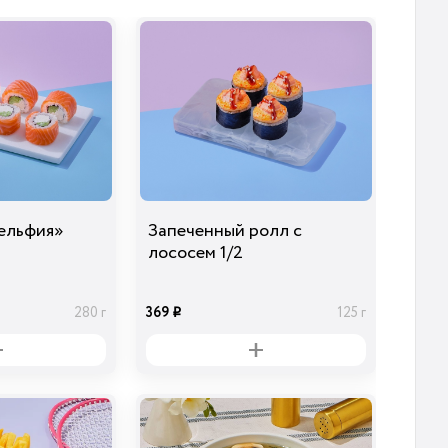
Огурцы
Лук Красный
Сыр Дор-Блю
маринованные
29
39
29
20 гр
10 гр
30 гр
i
i
i
ельфия»
Запеченный ролл с
лососем 1/2
369
280 г
125 г
i