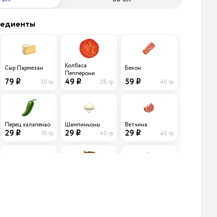
редиенты
Колбаса
Сыр Пармезан
Бекон
Пепперони
79
59
49
30 гр
40 гр
28 гр
i
i
i
Перец халапеньо
Шампиньоны
Ветчина
29
29
29
10 гр
40 гр
40 гр
i
i
i
Лук
Маслины черные
Помидоры
Карамелизирован
б/к
ный
39
39
39
45 гр
20 гр
15 гр
i
i
i